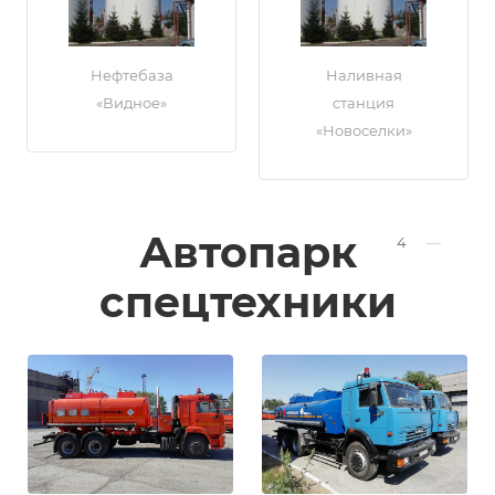
Нефтебаза
Наливная
«Видное»
станция
«Новоселки»
Автопарк
4
—
спецтехники