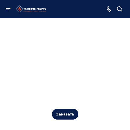
Зимнее дизельное топливо оптом с
доставкой
Зима предъявляет особые требования к качеству
дизельного топлива. В ТК "НЕФТЬ-РЕСУРС" мы
предлагаем высококачественное зимнее дизельное
топливо, идеально подходящее для работы в условиях
Заказать
низких температур.