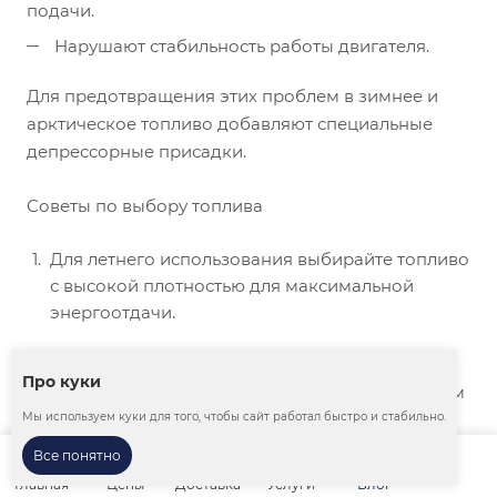
подачи.
Нарушают стабильность работы двигателя.
Для предотвращения этих проблем в зимнее и
арктическое топливо добавляют специальные
депрессорные присадки.
Советы по выбору топлива
Для летнего использования выбирайте топливо
с высокой плотностью для максимальной
энергоотдачи.
В зимний период используйте зимнее или
Про куки
арктическое топливо, чтобы избежать проблем
с запуском двигателя.
Мы используем куки для того, чтобы сайт работал быстро и стабильно.
Все понятно
Проверяйте топливо на содержание примесей
Главная
Цены
Доставка
Услуги
Блог