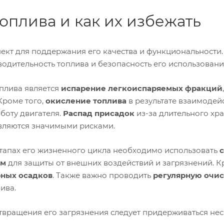
плива и как их избежать
ект для поддержания его качества и функциональности
дительность топлива и безопасность его использовани
плива является
испарение легкоиспаряемых фракций
 Кроме того,
окисление топлива
в результате взаимодей
боту двигателя.
Распад присадок
из-за длительного хр
являются значимыми рисками.
этапах его жизненного цикла необходимо использовать
ем
для защиты от внешних воздействий и загрязнений. 
рных осадков
. Также важно проводить
регулярную очис
ива.
твращения его загрязнения следует придерживаться не