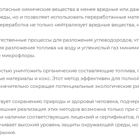
пасные химические вещества в менее вредные или даже
ды, но и позволяет использовать переработанные матер
переработка не только нейтрализует вредные вещества, 
тественные процессы для разложения углеводородов, чт
 разложения топлива на воду и углекислый газ миними
е микрофлоры.
стью уничтожить органические составляющие топлива, п
ные материалы и кокс. Этот метод эффективен для полно
значительно сокращая потенциальные экологические ри
твует сохранению природы и здоровья человека, подчер
спешная реализация этих методов возможна только при 
при наличии соответствующих лицензий и сертификатов,
печивает высокий уровень защиты окружающей среды, н
рынке.