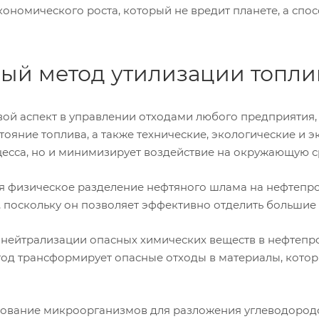
кономического роста, который не вредит планете, а спо
ный метод утилизации топли
вой аспект в управлении отходами любого предприятия
остояние топлива, а также технические, экологические и
цесса, но и минимизирует воздействие на окружающую с
я физическое разделение нефтяного шлама на нефтепрод
и, поскольку он позволяет эффективно отделить большие
нейтрализации опасных химических веществ в нефтепр
тод трансформирует опасные отходы в материалы, котор
ование микроорганизмов для разложения углеводородов 